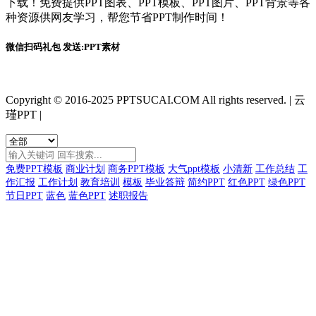
下载！免费提供PPT图表、PPT模板、PPT图片、PPT背景等各
种资源供网友学习，帮您节省PPT制作时间！
微信扫码礼包 发送:PPT素材
Copyright © 2016-2025 PPTSUCAI.COM All rights reserved.
|
云
瑾PPT
|
免费PPT模板
商业计划
商务PPT模板
大气ppt模板
小清新
工作总结
工
作汇报
工作计划
教育培训
模板
毕业答辩
简约PPT
红色PPT
绿色PPT
节日PPT
蓝色
蓝色PPT
述职报告