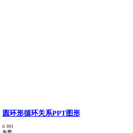
圆环形循环关系PPT图形
0
393
免费