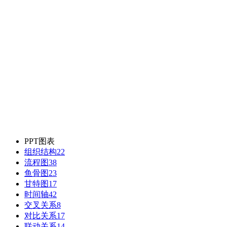
PPT图表
组织结构
22
流程图
38
鱼骨图
23
甘特图
17
时间轴
42
交叉关系
8
对比关系
17
联动关系
14