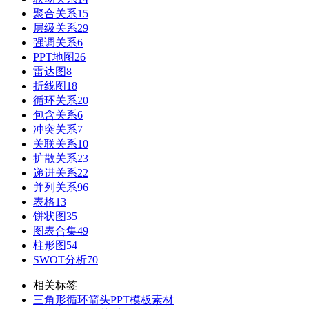
聚合关系
15
层级关系
29
强调关系
6
PPT地图
26
雷达图
8
折线图
18
循环关系
20
包含关系
6
冲突关系
7
关联关系
10
扩散关系
23
递进关系
22
并列关系
96
表格
13
饼状图
35
图表合集
49
柱形图
54
SWOT分析
70
相关标签
三角形循环箭头PPT模板素材