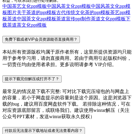
权益，可联系我们进行处理删除。
中国茶艺文化ppt模板
中国风茶文化ppt模板
中国风茶文化ppt模
板图片
关于茶道的ppt模板
古代传统文化茶的ppt模板
茶艺ppt模
板
茶道中国茶文化ppt模板
茶道宣传ppt制作
茶道文化ppt模板下
载
茶道茶文化ppt模板
免费下载或者VIP会员资源能否直接商用？
本站所有资源版权均属于原作者所有，这里所提供资源均只能
用于参考学习用，请勿直接商用。若由于商用引起版权纠纷，
一切责任均由使用者承担。更多说明请参考 VIP介绍。
提示下载完但解压或打开不了？
最常见的情况是下载不完整: 可对比下载完压缩包的与网盘上
的容量，若小于网盘提示的容量则是这个原因。这是浏览器下
载的bug，建议用百度网盘软件下载。 若排除这种情况，可在
对应资源底部留言，或联络我们。建议使用winrar解压（关注
公众号PPT素材，发送winrar获取永久授权）
付款后无法显示下载地址或者无法查看内容？