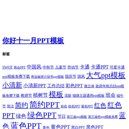
你好十一月PPT模板
标签
卡通
中国风
卡通PPT
SWOT
儿童节
劳动节
中秋节
可爱卡通
两会PPT
大气ppt模板
国庆节
国风
ppt模板免费下载
商业融资计划书ppt模板
小清新
小清新PPT
彩色PPT
工作总结
微立体
政府年终总结ppt模
模板
植树节
班会
教师节
板免费下载
清新
猫咪主题通用ppt模板
端午
简约PPT
红色
简约
红色
节
简洁
粉色
粉色PPT
紫色PPT
绿色PPT
PPT
蓝
绿色
节日
莫兰迪ppt模板
莫兰迪色ppt模板免费
蓝色PPT
色
黄色PPT
黑色PPT
黑白PPT
黄色