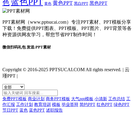
蓝色PPT
色
黄色PPT
黑色PPT
黑白PPT
黄色
PPT素材网（www.pptsucai.com）专注PPT素材、PPT模板分享
下载！免费提供PPT图表、PPT模板、PPT图片、PPT背景等各
种资源供网友学习，帮您节省PPT制作时间！
微信扫码礼包 发送:PPT素材
Copyright © 2016-2025 PPTSUCAI.COM All rights reserved.
|
云
瑾PPT
|
免费PPT模板
商业计划
商务PPT模板
大气ppt模板
小清新
工作总结
工
作汇报
工作计划
教育培训
模板
毕业答辩
简约PPT
红色PPT
绿色PPT
节日PPT
蓝色
蓝色PPT
述职报告