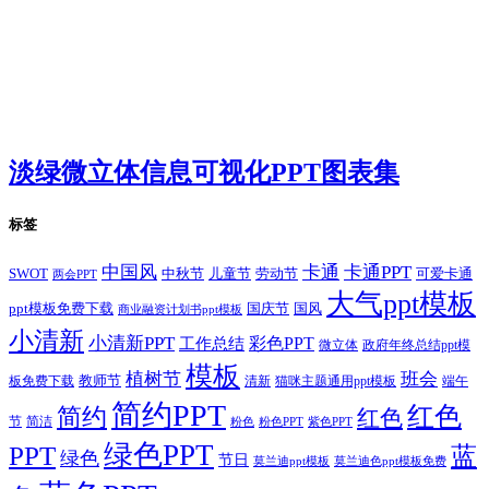
淡绿微立体信息可视化PPT图表集
标签
卡通
中国风
卡通PPT
SWOT
儿童节
劳动节
中秋节
可爱卡通
两会PPT
大气ppt模板
国庆节
国风
ppt模板免费下载
商业融资计划书ppt模板
小清新
小清新PPT
彩色PPT
工作总结
微立体
政府年终总结ppt模
模板
植树节
班会
教师节
板免费下载
清新
猫咪主题通用ppt模板
端午
简约PPT
红色
简约
红色
节
简洁
粉色
粉色PPT
紫色PPT
绿色PPT
PPT
蓝
绿色
节日
莫兰迪ppt模板
莫兰迪色ppt模板免费