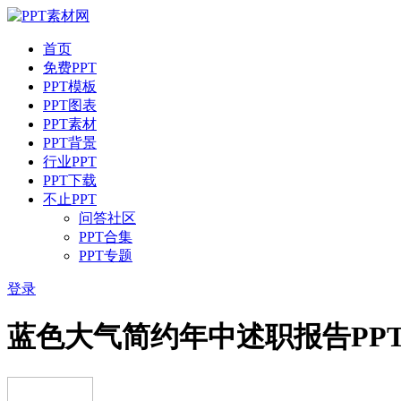
首页
免费PPT
PPT模板
PPT图表
PPT素材
PPT背景
行业PPT
PPT下载
不止PPT
问答社区
PPT合集
PPT专题
登录
蓝色大气简约年中述职报告PP