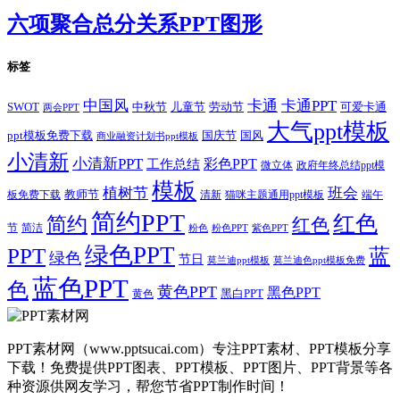
六项聚合总分关系PPT图形
标签
卡通
中国风
卡通PPT
SWOT
儿童节
劳动节
中秋节
可爱卡通
两会PPT
大气ppt模板
国庆节
国风
ppt模板免费下载
商业融资计划书ppt模板
小清新
小清新PPT
彩色PPT
工作总结
微立体
政府年终总结ppt模
模板
植树节
班会
教师节
板免费下载
清新
猫咪主题通用ppt模板
端午
简约PPT
红色
简约
红色
节
简洁
粉色
粉色PPT
紫色PPT
绿色PPT
PPT
蓝
绿色
节日
莫兰迪ppt模板
莫兰迪色ppt模板免费
蓝色PPT
色
黄色PPT
黑色PPT
黑白PPT
黄色
PPT素材网（www.pptsucai.com）专注PPT素材、PPT模板分享
下载！免费提供PPT图表、PPT模板、PPT图片、PPT背景等各
种资源供网友学习，帮您节省PPT制作时间！