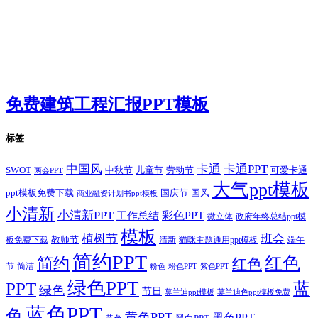
免费建筑工程汇报PPT模板
标签
卡通
中国风
卡通PPT
SWOT
儿童节
劳动节
中秋节
可爱卡通
两会PPT
大气ppt模板
国庆节
国风
ppt模板免费下载
商业融资计划书ppt模板
小清新
小清新PPT
彩色PPT
工作总结
微立体
政府年终总结ppt模
模板
植树节
班会
教师节
板免费下载
清新
猫咪主题通用ppt模板
端午
简约PPT
红色
简约
红色
节
简洁
粉色
粉色PPT
紫色PPT
绿色PPT
PPT
蓝
绿色
节日
莫兰迪ppt模板
莫兰迪色ppt模板免费
蓝色PPT
色
黄色PPT
黑色PPT