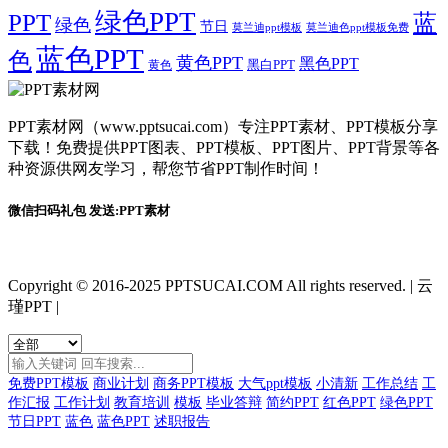
绿色PPT
PPT
蓝
绿色
节日
莫兰迪ppt模板
莫兰迪色ppt模板免费
蓝色PPT
色
黄色PPT
黑色PPT
黑白PPT
黄色
PPT素材网（www.pptsucai.com）专注PPT素材、PPT模板分享
下载！免费提供PPT图表、PPT模板、PPT图片、PPT背景等各
种资源供网友学习，帮您节省PPT制作时间！
微信扫码礼包 发送:PPT素材
Copyright © 2016-2025 PPTSUCAI.COM All rights reserved.
|
云
瑾PPT
|
免费PPT模板
商业计划
商务PPT模板
大气ppt模板
小清新
工作总结
工
作汇报
工作计划
教育培训
模板
毕业答辩
简约PPT
红色PPT
绿色PPT
节日PPT
蓝色
蓝色PPT
述职报告