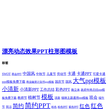
漂亮动态效果PPT柱形图模板
标签
卡通
中国风
卡通PPT
SWOT
儿童节
劳动节
中秋节
可爱卡通
两会PPT
大气ppt模板
国庆节
国风
ppt模板免费下载
商业融资计划书ppt模板
小清新
小清新PPT
彩色PPT
工作总结
微立体
政府年终总结ppt模
模板
植树节
班会
教师节
板免费下载
清新
猫咪主题通用ppt模板
端午
简约PPT
红色
简约
红色
节
简洁
粉色
粉色PPT
紫色PPT