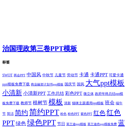
治国理政第三卷PPT模板
标签
卡通
中国风
卡通PPT
SWOT
儿童节
劳动节
中秋节
可爱卡通
两会PPT
大气ppt模板
国庆节
国风
ppt模板免费下载
商业融资计划书ppt模板
小清新
小清新PPT
彩色PPT
工作总结
微立体
政府年终总结ppt模
模板
植树节
班会
教师节
板免费下载
清新
猫咪主题通用ppt模板
端午
简约PPT
红色
简约
红色
节
简洁
粉色
粉色PPT
紫色PPT
绿色PPT
PPT
蓝
绿色
节日
莫兰迪ppt模板
莫兰迪色ppt模板免费