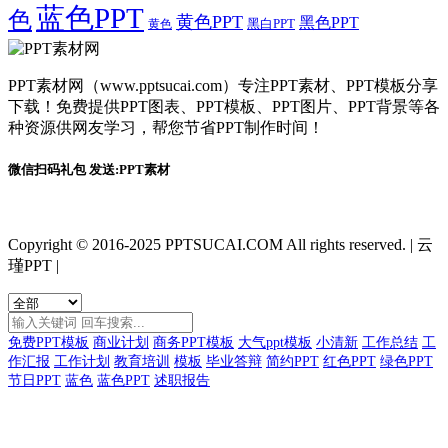
蓝色PPT
色
黄色PPT
黑色PPT
黑白PPT
黄色
PPT素材网（www.pptsucai.com）专注PPT素材、PPT模板分享
下载！免费提供PPT图表、PPT模板、PPT图片、PPT背景等各
种资源供网友学习，帮您节省PPT制作时间！
微信扫码礼包 发送:PPT素材
Copyright © 2016-2025 PPTSUCAI.COM All rights reserved.
|
云
瑾PPT
|
免费PPT模板
商业计划
商务PPT模板
大气ppt模板
小清新
工作总结
工
作汇报
工作计划
教育培训
模板
毕业答辩
简约PPT
红色PPT
绿色PPT
节日PPT
蓝色
蓝色PPT
述职报告