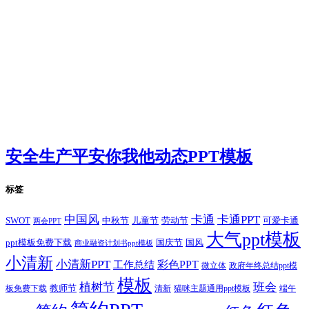
安全生产平安你我他动态PPT模板
标签
卡通
中国风
卡通PPT
SWOT
儿童节
劳动节
中秋节
可爱卡通
两会PPT
大气ppt模板
国庆节
国风
ppt模板免费下载
商业融资计划书ppt模板
小清新
小清新PPT
彩色PPT
工作总结
微立体
政府年终总结ppt模
模板
植树节
班会
教师节
板免费下载
清新
猫咪主题通用ppt模板
端午