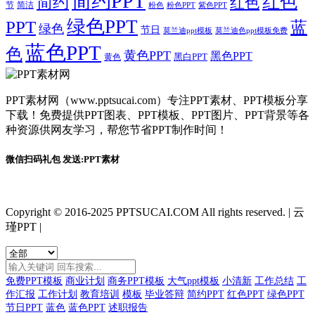
简约PPT
红色
简约
红色
节
简洁
粉色
粉色PPT
紫色PPT
绿色PPT
PPT
蓝
绿色
节日
莫兰迪ppt模板
莫兰迪色ppt模板免费
蓝色PPT
色
黄色PPT
黑色PPT
黑白PPT
黄色
PPT素材网（www.pptsucai.com）专注PPT素材、PPT模板分享
下载！免费提供PPT图表、PPT模板、PPT图片、PPT背景等各
种资源供网友学习，帮您节省PPT制作时间！
微信扫码礼包 发送:PPT素材
Copyright © 2016-2025 PPTSUCAI.COM All rights reserved.
|
云
瑾PPT
|
免费PPT模板
商业计划
商务PPT模板
大气ppt模板
小清新
工作总结
工
作汇报
工作计划
教育培训
模板
毕业答辩
简约PPT
红色PPT
绿色PPT
节日PPT
蓝色
蓝色PPT
述职报告