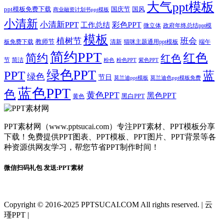
大气ppt模板
国庆节
国风
ppt模板免费下载
商业融资计划书ppt模板
小清新
小清新PPT
彩色PPT
工作总结
微立体
政府年终总结ppt模
模板
植树节
班会
教师节
板免费下载
清新
猫咪主题通用ppt模板
端午
简约PPT
红色
简约
红色
节
简洁
粉色
粉色PPT
紫色PPT
绿色PPT
PPT
蓝
绿色
节日
莫兰迪ppt模板
莫兰迪色ppt模板免费
蓝色PPT
色
黄色PPT
黑色PPT
黑白PPT
黄色
PPT素材网（www.pptsucai.com）专注PPT素材、PPT模板分享
下载！免费提供PPT图表、PPT模板、PPT图片、PPT背景等各
种资源供网友学习，帮您节省PPT制作时间！
微信扫码礼包 发送:PPT素材
Copyright © 2016-2025 PPTSUCAI.COM All rights reserved.
|
云
瑾PPT
|