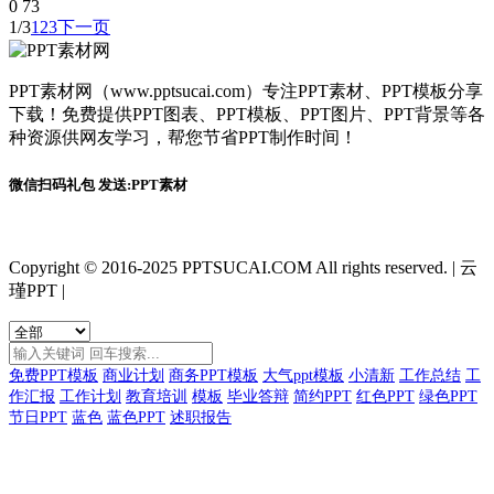
0
73
1/3
1
2
3
下一页
PPT素材网（www.pptsucai.com）专注PPT素材、PPT模板分享
下载！免费提供PPT图表、PPT模板、PPT图片、PPT背景等各
种资源供网友学习，帮您节省PPT制作时间！
微信扫码礼包 发送:PPT素材
Copyright © 2016-2025 PPTSUCAI.COM All rights reserved.
|
云
瑾PPT
|
免费PPT模板
商业计划
商务PPT模板
大气ppt模板
小清新
工作总结
工
作汇报
工作计划
教育培训
模板
毕业答辩
简约PPT
红色PPT
绿色PPT
节日PPT
蓝色
蓝色PPT
述职报告