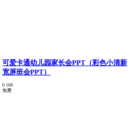
可爱卡通幼儿园家长会PPT（彩色小清新
宽屏班会PPT）
0
168
免费