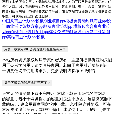
声明：
本站所有文章，如无特殊说明或标注，均为互联网收集整理发布。任
何个人或组织，在未征得原作者同意时，禁止复制、盗用、采集、发布本站
内容到任何网站、书籍等各类媒体平台。如若本站内容侵犯了原著者的合法
权益，可联系我们进行处理删除。
中国风商业计划ppt模板
创业项目ppt模板免费简约风
商业ppt设
计
商业活动策划方案ppt模板
商业策划ppt模板10套合集
商业策
划ppt演讲
商业设计项目ppt模板免费
智能垃圾回收箱商业策划
ppt
高端商业计划ppt模板
免费下载或者VIP会员资源能否直接商用？
本站所有资源版权均属于原作者所有，这里所提供资源均只能
用于参考学习用，请勿直接商用。若由于商用引起版权纠纷，
一切责任均由使用者承担。更多说明请参考 VIP介绍。
提示下载完但解压或打开不了？
最常见的情况是下载不完整: 可对比下载完压缩包的与网盘上
的容量，若小于网盘提示的容量则是这个原因。这是浏览器下
载的bug，建议用百度网盘软件下载。 若排除这种情况，可在
对应资源底部留言，或联络我们。建议使用winrar解压（关注