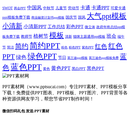
卡通
中国风
卡通PPT
SWOT
儿童节
劳动节
中秋节
可爱卡通
两会PPT
大气ppt模板
国庆节
国风
ppt模板免费下载
商业融资计划书ppt模板
小清新
小清新PPT
彩色PPT
工作总结
微立体
政府年终总结ppt模
模板
植树节
班会
教师节
板免费下载
清新
猫咪主题通用ppt模板
端午
简约PPT
红色
简约
红色
节
简洁
粉色
粉色PPT
紫色PPT
绿色PPT
PPT
蓝
绿色
节日
莫兰迪ppt模板
莫兰迪色ppt模板免费
蓝色PPT
色
黄色PPT
黑色PPT
黑白PPT
黄色
PPT素材网（www.pptsucai.com）专注PPT素材、PPT模板分享
下载！免费提供PPT图表、PPT模板、PPT图片、PPT背景等各
种资源供网友学习，帮您节省PPT制作时间！
微信扫码礼包 发送:PPT素材