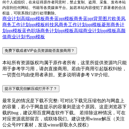
何个人或组织，在未征得原作者同意时，禁止复制、盗用、采集、发布本站
内容到任何网站、书籍等各类媒体平台。如若本站内容侵犯了原著者的合法
权益，可联系我们进行处理删除。
商业计划高端ppt模板
商务蓝ppt模板
商务蓝ppt背景图片
欧美风
商务工作计划ppt模板
科技风商务工作计划ppt模板
菱形商务计
划ppt模板
蓝色职场商务计划ppt模板
高端商业计划ppt模板
高颜
值商业计划书ppt模板
免费下载或者VIP会员资源能否直接商用？
本站所有资源版权均属于原作者所有，这里所提供资源均只能
用于参考学习用，请勿直接商用。若由于商用引起版权纠纷，
一切责任均由使用者承担。更多说明请参考 VIP介绍。
提示下载完但解压或打开不了？
最常见的情况是下载不完整: 可对比下载完压缩包的与网盘上
的容量，若小于网盘提示的容量则是这个原因。这是浏览器下
载的bug，建议用百度网盘软件下载。 若排除这种情况，可在
对应资源底部留言，或联络我们。建议使用winrar解压（关注
公众号PPT素材，发送winrar获取永久授权）