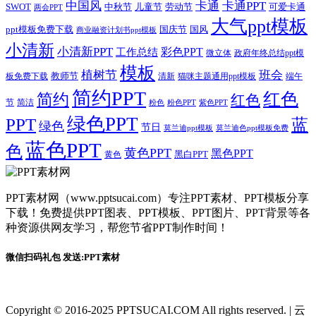
卡通
中国风
卡通PPT
SWOT
儿童节
劳动节
中秋节
可爱卡通
两会PPT
大气ppt模板
国庆节
国风
ppt模板免费下载
商业融资计划书ppt模板
小清新
小清新PPT
彩色PPT
工作总结
微立体
政府年终总结ppt模
模板
植树节
班会
教师节
板免费下载
清新
猫咪主题通用ppt模板
端午
简约PPT
红色
简约
红色
节
简洁
粉色
粉色PPT
紫色PPT
绿色PPT
PPT
蓝
绿色
节日
莫兰迪ppt模板
莫兰迪色ppt模板免费
蓝色PPT
色
黄色PPT
黑色PPT
黑白PPT
黄色
PPT素材网（www.pptsucai.com）专注PPT素材、PPT模板分享
下载！免费提供PPT图表、PPT模板、PPT图片、PPT背景等各
种资源供网友学习，帮您节省PPT制作时间！
微信扫码礼包 发送:PPT素材
Copyright © 2016-2025 PPTSUCAI.COM All rights reserved.
|
云