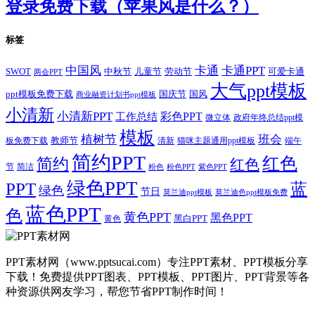
登录免费下载（苹果风是什么？）
标签
卡通
中国风
卡通PPT
SWOT
儿童节
劳动节
中秋节
可爱卡通
两会PPT
大气ppt模板
国庆节
国风
ppt模板免费下载
商业融资计划书ppt模板
小清新
小清新PPT
彩色PPT
工作总结
微立体
政府年终总结ppt模
模板
植树节
班会
教师节
板免费下载
清新
猫咪主题通用ppt模板
端午
简约PPT
红色
简约
红色
节
简洁
粉色
粉色PPT
紫色PPT
绿色PPT
PPT
蓝
绿色
节日
莫兰迪ppt模板
莫兰迪色ppt模板免费
蓝色PPT
色
黄色PPT
黑色PPT
黑白PPT
黄色
PPT素材网（www.pptsucai.com）专注PPT素材、PPT模板分享
下载！免费提供PPT图表、PPT模板、PPT图片、PPT背景等各
种资源供网友学习，帮您节省PPT制作时间！