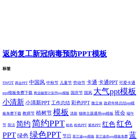
返岗复工新冠病毒预防PPT模板
标签
卡通
中国风
卡通PPT
SWOT
儿童节
劳动节
中秋节
可爱卡通
两会PPT
大气ppt模板
国庆节
国风
ppt模板免费下载
商业融资计划书ppt模板
小清新
小清新PPT
彩色PPT
工作总结
微立体
政府年终总结ppt模
模板
植树节
班会
教师节
板免费下载
清新
猫咪主题通用ppt模板
端午
简约PPT
红色
简约
红色
节
简洁
粉色
粉色PPT
紫色PPT
绿色PPT
PPT
蓝
绿色
节日
莫兰迪ppt模板
莫兰迪色ppt模板免费