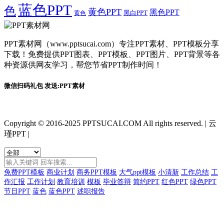
蓝色PPT
色
黄色PPT
黑色PPT
黑白PPT
黄色
PPT素材网（www.pptsucai.com）专注PPT素材、PPT模板分享
下载！免费提供PPT图表、PPT模板、PPT图片、PPT背景等各
种资源供网友学习，帮您节省PPT制作时间！
微信扫码礼包 发送:PPT素材
Copyright © 2016-2025 PPTSUCAI.COM All rights reserved.
|
云
瑾PPT
|
免费PPT模板
商业计划
商务PPT模板
大气ppt模板
小清新
工作总结
工
作汇报
工作计划
教育培训
模板
毕业答辩
简约PPT
红色PPT
绿色PPT
节日PPT
蓝色
蓝色PPT
述职报告