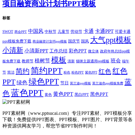
项目融资商业计划书PPT模板
标签
卡通
中国风
卡通PPT
SWOT
儿童节
劳动节
中秋节
可爱卡通
两会PPT
大气ppt模板
国庆节
国风
ppt模板免费下载
商业融资计划书ppt模板
小清新
小清新PPT
彩色PPT
工作总结
微立体
政府年终总结ppt模
模板
植树节
班会
教师节
板免费下载
清新
猫咪主题通用ppt模板
端午
简约PPT
红色
简约
红色
节
简洁
粉色
粉色PPT
紫色PPT
绿色PPT
PPT
蓝
绿色
节日
莫兰迪ppt模板
莫兰迪色ppt模板免费
蓝色PPT
色
黄色PPT
黑色PPT
黑白PPT
黄色
PPT素材网（www.pptsucai.com）专注PPT素材、PPT模板分享
下载！免费提供PPT图表、PPT模板、PPT图片、PPT背景等各
种资源供网友学习，帮您节省PPT制作时间！