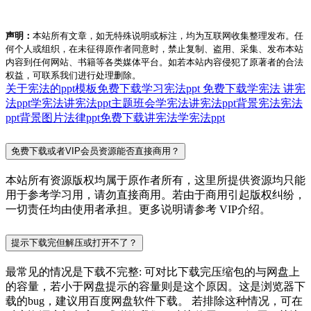
声明：
本站所有文章，如无特殊说明或标注，均为互联网收集整理发布。任
何个人或组织，在未征得原作者同意时，禁止复制、盗用、采集、发布本站
内容到任何网站、书籍等各类媒体平台。如若本站内容侵犯了原著者的合法
权益，可联系我们进行处理删除。
关于宪法的ppt模板免费下载
学习宪法ppt 免费下载
学宪法 讲宪
法ppt
学宪法讲宪法ppt主题班会
学宪法讲宪法ppt背景
宪法
宪法
ppt背景图片
法律ppt免费下载
讲宪法学宪法ppt
免费下载或者VIP会员资源能否直接商用？
本站所有资源版权均属于原作者所有，这里所提供资源均只能
用于参考学习用，请勿直接商用。若由于商用引起版权纠纷，
一切责任均由使用者承担。更多说明请参考 VIP介绍。
提示下载完但解压或打开不了？
最常见的情况是下载不完整: 可对比下载完压缩包的与网盘上
的容量，若小于网盘提示的容量则是这个原因。这是浏览器下
载的bug，建议用百度网盘软件下载。 若排除这种情况，可在