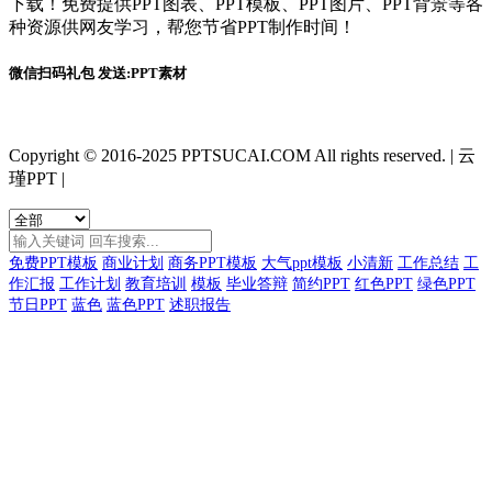
下载！免费提供PPT图表、PPT模板、PPT图片、PPT背景等各
种资源供网友学习，帮您节省PPT制作时间！
微信扫码礼包 发送:PPT素材
Copyright © 2016-2025 PPTSUCAI.COM All rights reserved.
|
云
瑾PPT
|
免费PPT模板
商业计划
商务PPT模板
大气ppt模板
小清新
工作总结
工
作汇报
工作计划
教育培训
模板
毕业答辩
简约PPT
红色PPT
绿色PPT
节日PPT
蓝色
蓝色PPT
述职报告