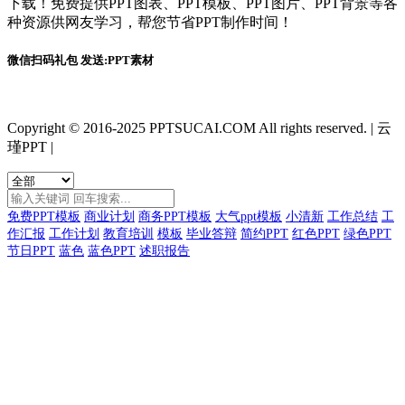
下载！免费提供PPT图表、PPT模板、PPT图片、PPT背景等各
种资源供网友学习，帮您节省PPT制作时间！
微信扫码礼包 发送:PPT素材
Copyright © 2016-2025 PPTSUCAI.COM All rights reserved.
|
云
瑾PPT
|
免费PPT模板
商业计划
商务PPT模板
大气ppt模板
小清新
工作总结
工
作汇报
工作计划
教育培训
模板
毕业答辩
简约PPT
红色PPT
绿色PPT
节日PPT
蓝色
蓝色PPT
述职报告